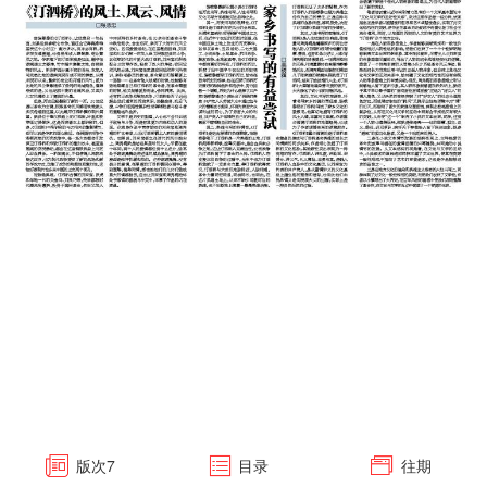
版次
7
目录
往期