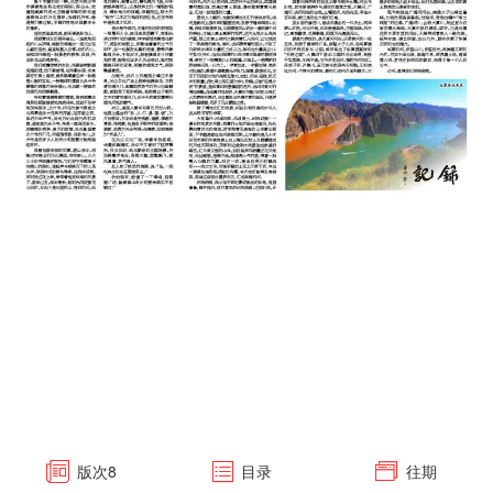
版次
8
目录
往期